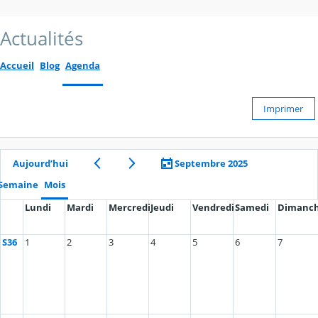
Actualités
Accueil
Blog
Agenda
Imprimer
Aujourd’hui
Septembre 2025
Semaine
Mois
Lundi
Mardi
Mercredi
Jeudi
Vendredi
Samedi
Dimanc
S36
1
2
3
4
5
6
7