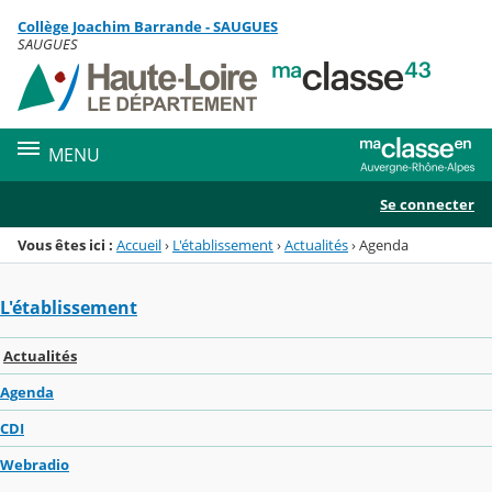
Panneau de gestion des cookies
Collège Joachim Barrande - SAUGUES
Menu de la rubrique
Contenu
SAUGUES
MENU
Se connecter
Vous êtes ici :
Accueil
›
L'établissement
›
Actualités
›
Agenda
L'établissement
Actualités
Agenda
CDI
Webradio