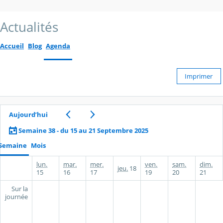
Actualités
Accueil
Blog
Agenda
Imprimer
Aujourd’hui
Semaine 38 - du 15 au 21 Septembre 2025
Semaine
Mois
lun.
mar.
mer.
ven.
sam.
dim.
jeu.
18
15
16
17
19
20
21
Sur la
journée