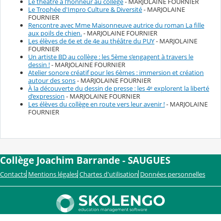
Le théâtre à l’honneur au collège
- MARJOLAINE FOURNIER
Le Trophée d'Impro Culture & Diversité
- MARJOLAINE
FOURNIER
Rencontre avec Mme Maisonneuve autrice du roman La fille
aux poils de chien.
- MARJOLAINE FOURNIER
Les élèves de 6e et de 4e au théâtre du PUY
- MARJOLAINE
FOURNIER
Un artiste BD au collège : les 5ème s’engagent à travers le
dessin !
- MARJOLAINE FOURNIER
Atelier sonore créatif pour les 6èmes : immersion et création
autour des sons
- MARJOLAINE FOURNIER
À la découverte du dessin de presse : les 4ᵉ explorent la liberté
d’expression
- MARJOLAINE FOURNIER
Les élèves du collège en route vers leur avenir !
- MARJOLAINE
FOURNIER
Collège Joachim Barrande - SAUGUES
Contacts
Mentions légales
Chartes d'utilisation
Données personnelles