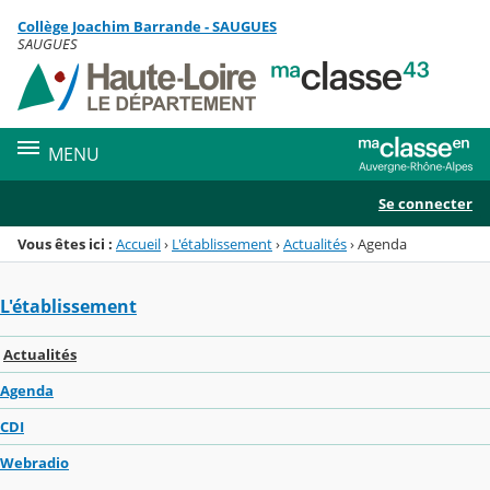
Panneau de gestion des cookies
Collège Joachim Barrande - SAUGUES
Menu de la rubrique
Contenu
SAUGUES
MENU
Se connecter
Vous êtes ici :
Accueil
›
L'établissement
›
Actualités
›
Agenda
L'établissement
Actualités
Agenda
CDI
Webradio