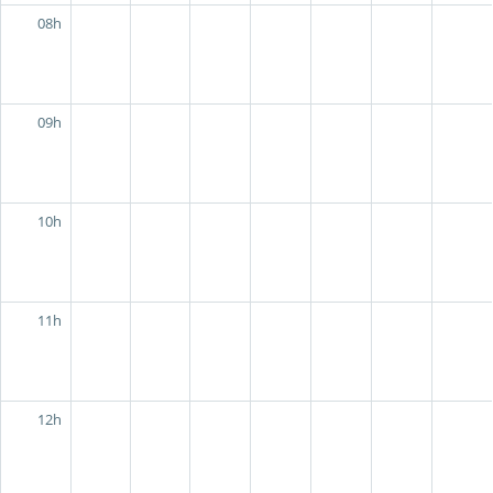
08h
09h
10h
11h
12h