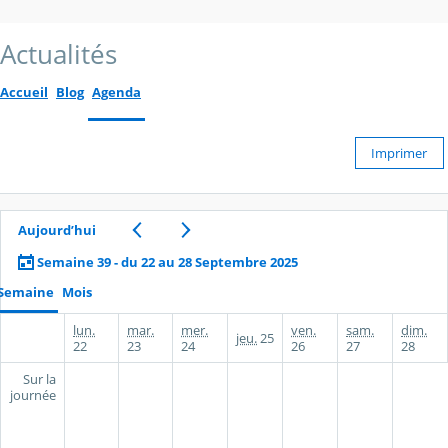
Actualités
Accueil
Blog
Agenda
Imprimer
Aujourd’hui
Semaine 39 - du 22 au 28 Septembre 2025
Semaine
Mois
lun.
mar.
mer.
ven.
sam.
dim.
jeu.
25
22
23
24
26
27
28
Sur la
journée