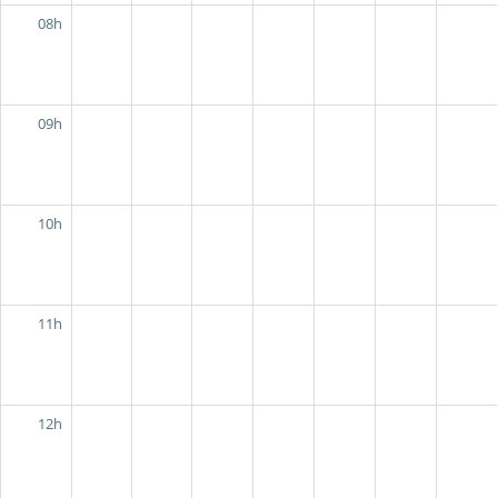
08h
09h
10h
11h
12h