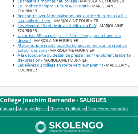
Le théâtre à l’honneur au collège
- MARJOLAINE FOURNIER
Le Trophée d'Impro Culture & Diversité
- MARJOLAINE
FOURNIER
Rencontre avec Mme Maisonneuve autrice du roman La fille
aux poils de chien.
- MARJOLAINE FOURNIER
Les élèves de 6e et de 4e au théâtre du PUY
- MARJOLAINE
FOURNIER
Un artiste BD au collège : les 5ème s’engagent à travers le
dessin !
- MARJOLAINE FOURNIER
Atelier sonore créatif pour les 6èmes : immersion et création
autour des sons
- MARJOLAINE FOURNIER
À la découverte du dessin de presse : les 4ᵉ explorent la liberté
d’expression
- MARJOLAINE FOURNIER
Les élèves du collège en route vers leur avenir !
- MARJOLAINE
FOURNIER
Collège Joachim Barrande - SAUGUES
Contacts
Mentions légales
Chartes d'utilisation
Données personnelles