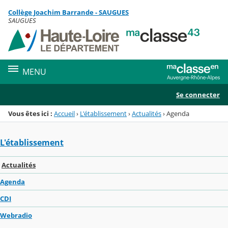
Panneau de gestion des cookies
Collège Joachim Barrande - SAUGUES
Menu de la rubrique
Contenu
SAUGUES
MENU
Se connecter
Vous êtes ici :
Accueil
›
L'établissement
›
Actualités
›
Agenda
L'établissement
Actualités
Agenda
CDI
Webradio