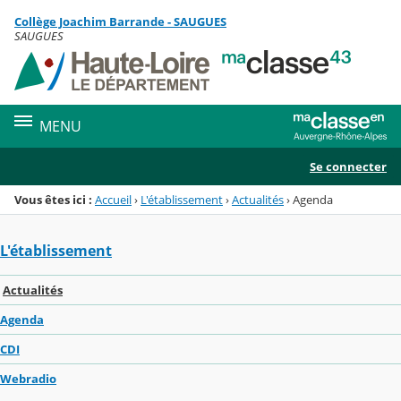
Panneau de gestion des cookies
Collège Joachim Barrande - SAUGUES
Menu de la rubrique
Contenu
SAUGUES
MENU
Se connecter
Vous êtes ici :
Accueil
›
L'établissement
›
Actualités
›
Agenda
L'établissement
Actualités
Agenda
CDI
Webradio