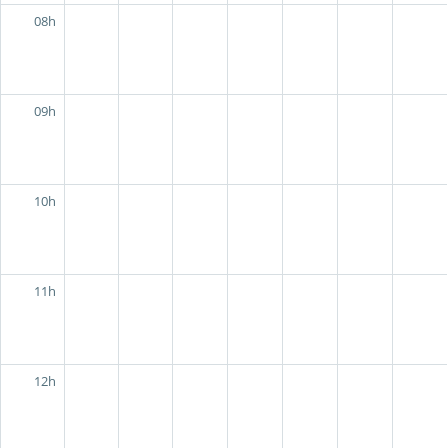
08h
09h
10h
11h
12h