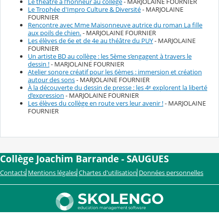
Le théâtre à l’honneur au collège
- MARJOLAINE FOURNIER
Le Trophée d'Impro Culture & Diversité
- MARJOLAINE
FOURNIER
Rencontre avec Mme Maisonneuve autrice du roman La fille
aux poils de chien.
- MARJOLAINE FOURNIER
Les élèves de 6e et de 4e au théâtre du PUY
- MARJOLAINE
FOURNIER
Un artiste BD au collège : les 5ème s’engagent à travers le
dessin !
- MARJOLAINE FOURNIER
Atelier sonore créatif pour les 6èmes : immersion et création
autour des sons
- MARJOLAINE FOURNIER
À la découverte du dessin de presse : les 4ᵉ explorent la liberté
d’expression
- MARJOLAINE FOURNIER
Les élèves du collège en route vers leur avenir !
- MARJOLAINE
FOURNIER
Collège Joachim Barrande - SAUGUES
Contacts
Mentions légales
Chartes d'utilisation
Données personnelles