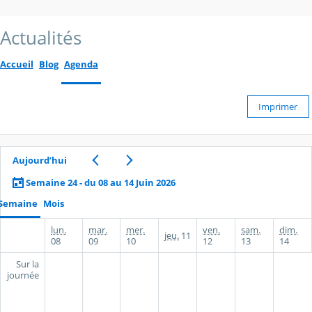
Actualités
Accueil
Blog
Agenda
Imprimer
Aujourd’hui
Semaine 24 - du 08 au 14 Juin 2026
Semaine
Mois
lun.
mar.
mer.
ven.
sam.
dim.
jeu.
11
08
09
10
12
13
14
Sur la
journée