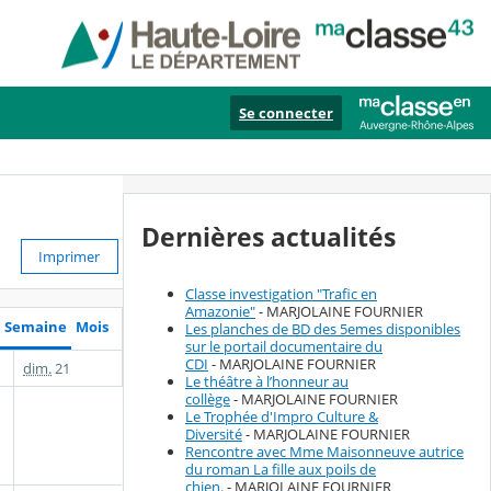
Se connecter
Dernières actualités
Imprimer
Classe investigation "Trafic en
Amazonie"
- MARJOLAINE FOURNIER
Semaine
Mois
Les planches de BD des 5emes disponibles
sur le portail documentaire du
CDI
- MARJOLAINE FOURNIER
dim.
21
Le théâtre à l’honneur au
collège
- MARJOLAINE FOURNIER
Le Trophée d'Impro Culture &
Diversité
- MARJOLAINE FOURNIER
Rencontre avec Mme Maisonneuve autrice
du roman La fille aux poils de
chien.
- MARJOLAINE FOURNIER