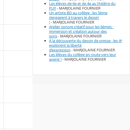
Les élèves de 6e et de 4e au théâtre du
PUY
- MARJOLAINE FOURNIER
Un artiste BD au collège : les 5ème
s’engagent à travers le dessin
!
- MARJOLAINE FOURNIER
Atelier sonore créatif pour les 6èmes :
immersion et création autour des
sons
- MARJOLAINE FOURNIER
À la découverte du dessin de presse : les 4ᵉ
explorent la liberté
d’expression
- MARJOLAINE FOURNIER
Les élèves du collège en route vers leur
avenir !
- MARJOLAINE FOURNIER