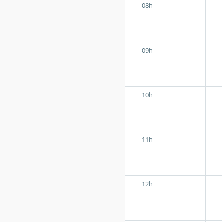
08h
09h
10h
11h
12h