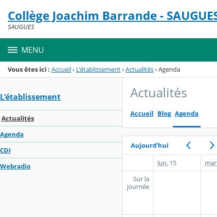
Panneau de gestion des cookies
Collège Joachim Barrande - SAUGUE
Menu de la rubrique
Contenu
SAUGUES
MENU
Vous êtes ici :
Accueil
›
L'établissement
›
Actualités
›
Agenda
Actualités
L'établissement
Accueil
Blog
Agenda
Actualités
Agenda
Aujourd’hui
CDI
lun.
15
mar
Webradio
Sur la
journée