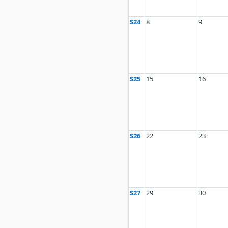
S24
8
9
S25
15
16
S26
22
23
S27
29
30