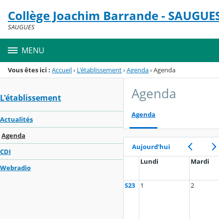
Panneau de gestion des cookies
Collège Joachim Barrande - SAUGUE
Menu de la rubrique
Contenu
SAUGUES
MENU
Vous êtes ici :
Accueil
›
L'établissement
›
Agenda
›
Agenda
Agenda
L'établissement
Agenda
Actualités
Agenda
Aujourd’hui
CDI
Lundi
Mardi
Webradio
S23
1
2