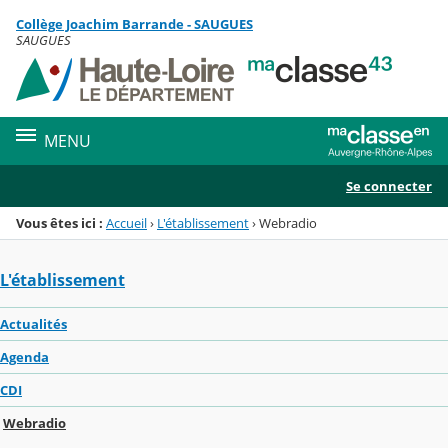
Panneau de gestion des cookies
Collège Joachim Barrande - SAUGUES
Menu de la rubrique
Contenu
SAUGUES
MENU
Se connecter
Vous êtes ici :
Accueil
›
L'établissement
›
Webradio
L'établissement
Actualités
Agenda
CDI
Webradio