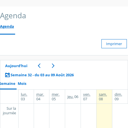
Agenda
Agenda
Imprimer
Aujourd’hui
Semaine 32 - du 03 au 09 Août 2026
Semaine
Mois
lun.
mar.
mer.
ven.
sam.
dim.
jeu.
06
03
04
05
07
08
09
Sur la
journée