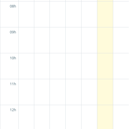
08h
09h
10h
11h
12h