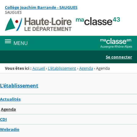
Panneau de gestion des cookies
Collège Joachim Barrande - SAUGUES
Menu de la rubrique
Contenu
SAUGUES
MENU
Se connecter
Vous êtes ici :
Accueil
›
L'établissement
›
Agenda
›
Agenda
L'établissement
Actualités
Agenda
CDI
Webradio