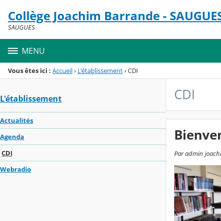
Panneau de gestion des cookies
Collège Joachim Barrande - SAUGUE
Menu de la rubrique
Contenu
SAUGUES
MENU
Vous êtes ici :
Accueil
›
L'établissement
›
CDI
CDI
L'établissement
Actualités
Bienve
Agenda
CDI
Par admin joachi
Webradio