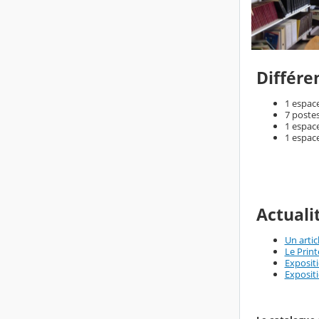
Différe
1 espace
7 postes
1 espac
1 espac
Actuali
Un artic
Le Prin
Exposit
Expositi