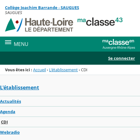
Panneau de gestion des cookies
Collège Joachim Barrande - SAUGUES
Menu de la rubrique
Contenu
SAUGUES
MENU
Se connecter
Vous êtes ici :
Accueil
›
L'établissement
›
CDI
L'établissement
Actualités
Agenda
CDI
Webradio