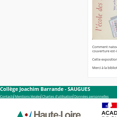
Comment naissent
couverture est-i
Cette exposition
Merci à la bibli
Collège Joachim Barrande - SAUGUES
Contacts
Mentions légales
Chartes d'utilisation
Données personnelles