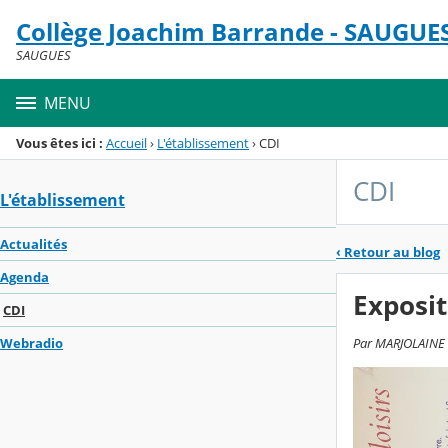
Panneau de gestion des cookies
Collège Joachim Barrande - SAUGUE
Menu de la rubrique
Contenu
SAUGUES
MENU
Vous êtes ici :
Accueil
›
L'établissement
›
CDI
CDI
L'établissement
Actualités
‹
Retour au blog
Agenda
Exposit
CDI
Par MARJOLAINE F
Webradio