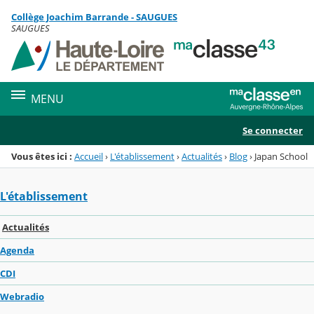
Panneau de gestion des cookies
Collège Joachim Barrande - SAUGUES
Menu de la rubrique
Contenu
SAUGUES
MENU
Se connecter
Vous êtes ici :
Accueil
›
L'établissement
›
Actualités
›
Blog
›
Japan School
L'établissement
Actualités
Agenda
CDI
Webradio