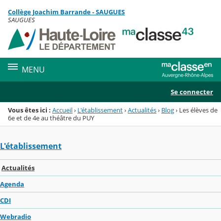
Panneau de gestion des cookies
Collège Joachim Barrande - SAUGUES
Menu de la rubrique
Contenu
SAUGUES
MENU
Se connecter
Vous êtes ici :
Accueil
›
L'établissement
›
Actualités
›
Blog
›
Les élèves de
6e et de 4e au théâtre du PUY
L'établissement
Actualités
Agenda
CDI
Webradio