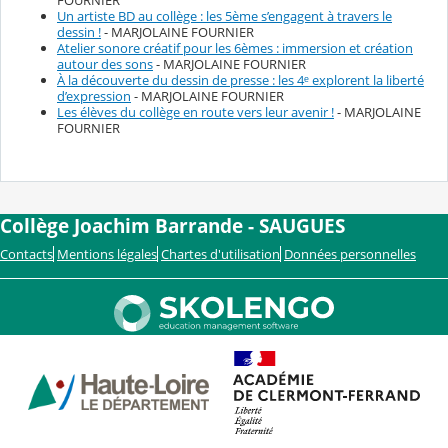
FOURNIER
Un artiste BD au collège : les 5ème s’engagent à travers le
dessin !
- MARJOLAINE FOURNIER
Atelier sonore créatif pour les 6èmes : immersion et création
autour des sons
- MARJOLAINE FOURNIER
À la découverte du dessin de presse : les 4ᵉ explorent la liberté
d’expression
- MARJOLAINE FOURNIER
Les élèves du collège en route vers leur avenir !
- MARJOLAINE
FOURNIER
Collège Joachim Barrande - SAUGUES
Contacts
Mentions légales
Chartes d'utilisation
Données personnelles