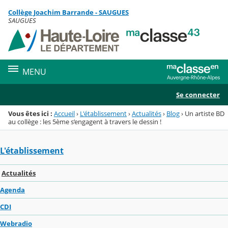
Panneau de gestion des cookies
Collège Joachim Barrande - SAUGUES
Menu de la rubrique
Contenu
SAUGUES
MENU
Se connecter
Vous êtes ici :
Accueil
›
L'établissement
›
Actualités
›
Blog
›
Un artiste BD
au collège : les 5ème s’engagent à travers le dessin !
L'établissement
Actualités
Agenda
CDI
Webradio