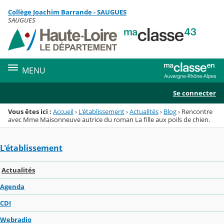
Panneau de gestion des cookies
Collège Joachim Barrande - SAUGUES
Menu de la rubrique
Contenu
SAUGUES
MENU
Se connecter
Vous êtes ici :
Accueil
›
L'établissement
›
Actualités
›
Blog
›
Rencontre
avec Mme Maisonneuve autrice du roman La fille aux poils de chien.
L'établissement
Actualités
Agenda
CDI
Webradio