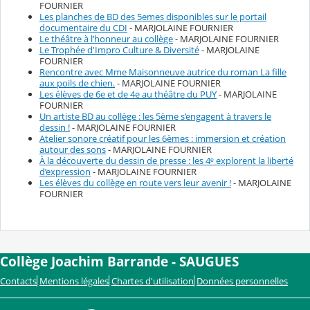
FOURNIER
Les planches de BD des 5emes disponibles sur le portail
documentaire du CDI
- MARJOLAINE FOURNIER
Le théâtre à l’honneur au collège
- MARJOLAINE FOURNIER
Le Trophée d'Impro Culture & Diversité
- MARJOLAINE
FOURNIER
Rencontre avec Mme Maisonneuve autrice du roman La fille
aux poils de chien.
- MARJOLAINE FOURNIER
Les élèves de 6e et de 4e au théâtre du PUY
- MARJOLAINE
FOURNIER
Un artiste BD au collège : les 5ème s’engagent à travers le
dessin !
- MARJOLAINE FOURNIER
Atelier sonore créatif pour les 6èmes : immersion et création
autour des sons
- MARJOLAINE FOURNIER
À la découverte du dessin de presse : les 4ᵉ explorent la liberté
d’expression
- MARJOLAINE FOURNIER
Les élèves du collège en route vers leur avenir !
- MARJOLAINE
FOURNIER
Collège Joachim Barrande - SAUGUES
Contacts
Mentions légales
Chartes d'utilisation
Données personnelles