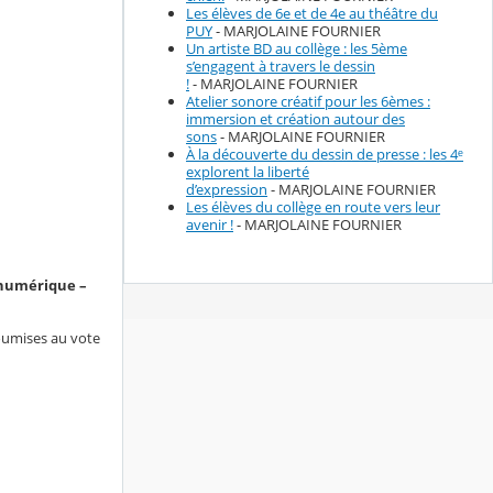
Les élèves de 6e et de 4e au théâtre du
PUY
- MARJOLAINE FOURNIER
Un artiste BD au collège : les 5ème
s’engagent à travers le dessin
!
- MARJOLAINE FOURNIER
Atelier sonore créatif pour les 6èmes :
immersion et création autour des
sons
- MARJOLAINE FOURNIER
À la découverte du dessin de presse : les 4ᵉ
explorent la liberté
d’expression
- MARJOLAINE FOURNIER
Les élèves du collège en route vers leur
avenir !
- MARJOLAINE FOURNIER
 numérique –
soumises au vote