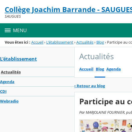
Panneau de gestion des cookies
Collège Joachim Barrande - SAUGUE
Menu de la rubrique
Contenu
SAUGUES
MENU
Vous êtes ici :
Accueil
›
L'établissement
›
Actualités
›
Blog
›
Participe au 
Actualités
L'établissement
Accueil
Blog
Agenda
Actualités
Agenda
‹
Retour au blog
CDI
Participe au 
Webradio
Par MARJOLAINE FOURNIER, publié