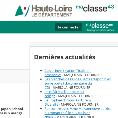
Se connecter
Dernières actualités
Classe investigation "Trafic en
Amazonie"
- MARJOLAINE FOURNIER
Les planches de BD des 5emes disponibles
sur le portail documentaire du
CDI
- MARJOLAINE FOURNIER
Le théâtre à l’honneur au
collège
- MARJOLAINE FOURNIER
Le Trophée d'Impro Culture &
Diversité
- MARJOLAINE FOURNIER
Rencontre avec Mme Maisonneuve autrice
a Japan School
du roman La fille aux poils de
e dessin manga
chien.
- MARJOLAINE FOURNIER